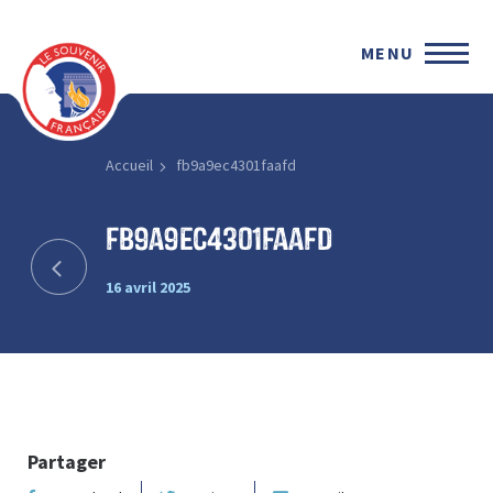
MENU
Accueil
fb9a9ec4301faafd
fb9a9ec4301faafd
16 avril 2025
Partager