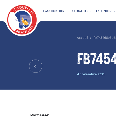
L'ASSOCIATION
ACTUALITÉS
PATRIMOINE
Accueil
fb745466e8e6
fb745
4 novembre 2021
Partager