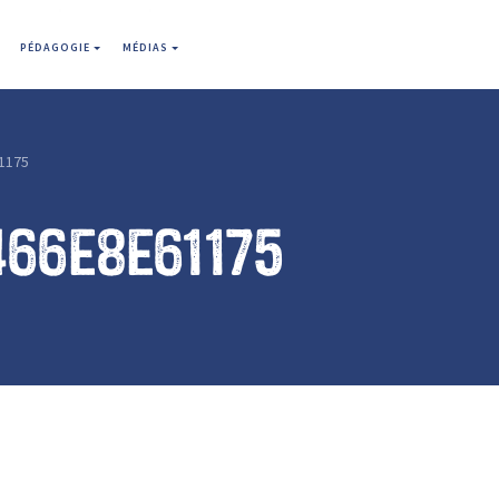
PÉDAGOGIE
MÉDIAS
1175
466e8e61175