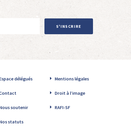
S'INSCRIRE
Espace délégués
Mentions légales
Contact
Droit à l’image
Nous soutenir
RAFI-SF
Nos statuts