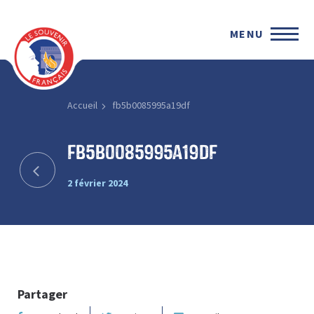
MENU
Accueil
fb5b0085995a19df
fb5b0085995a19df
2 février 2024
Partager