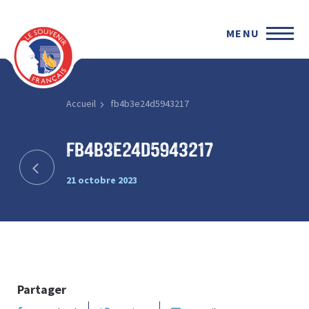
MENU
Accueil
fb4b3e24d5943217
fb4b3e24d5943217
21 octobre 2023
Partager