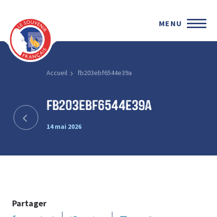
MENU
Accueil
fb203ebf6544e39a
fb203ebf6544e39a
14 mai 2026
Partager