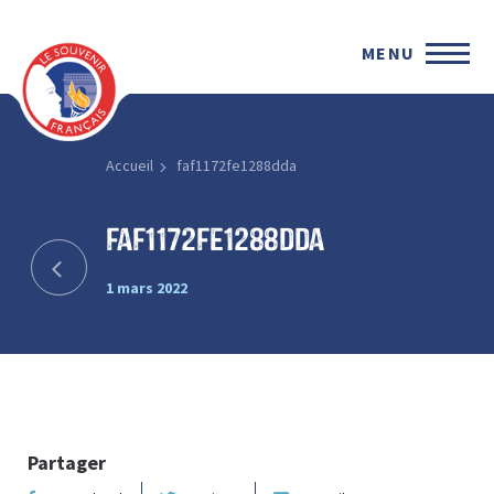
MENU
Accueil
faf1172fe1288dda
faf1172fe1288dda
1 mars 2022
Partager