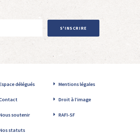
S'INSCRIRE
Espace délégués
Mentions légales
Contact
Droit à l’image
Nous soutenir
RAFI-SF
Nos statuts