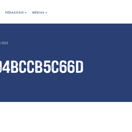
PÉDAGOGIE
MÉDIAS
c66d
04bccb5c66d