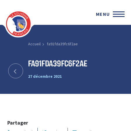
MENU
Accueil
fa91fda39fc6f2ae
fa91fda39fc6f2ae
27 décembre 2021
Partager