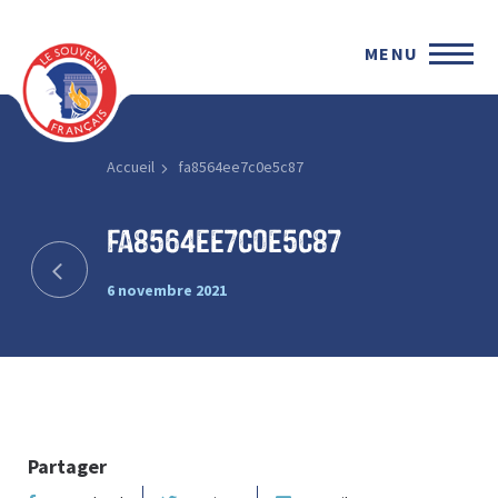
MENU
Accueil
fa8564ee7c0e5c87
fa8564ee7c0e5c87
6 novembre 2021
Partager