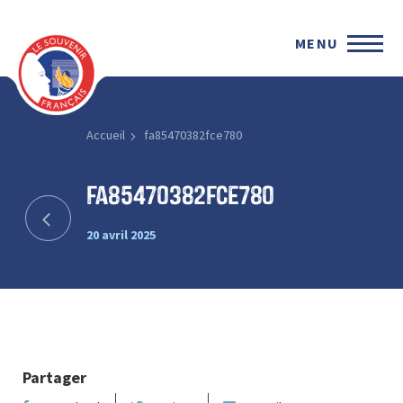
MENU
Accueil
fa85470382fce780
fa85470382fce780
20 avril 2025
Partager