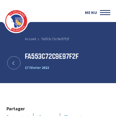
MENU
Accueil
fa553c72c9e97f2f
fa553c72c9e97f2f
17 février 2022
Partager