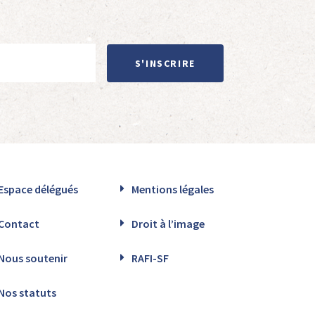
S'INSCRIRE
Espace délégués
Mentions légales
Contact
Droit à l’image
Nous soutenir
RAFI-SF
Nos statuts