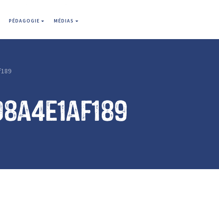
PÉDAGOGIE
MÉDIAS
f189
d8a4e1af189