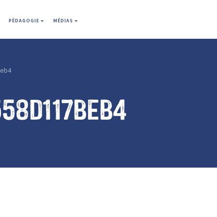
PÉDAGOGIE
MÉDIAS
beb4
558d117beb4