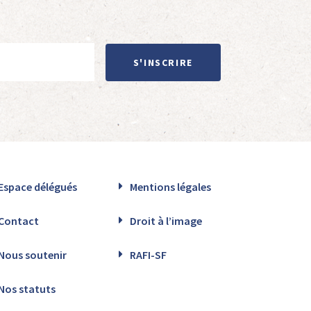
S'INSCRIRE
Espace délégués
Mentions légales
Contact
Droit à l’image
Nous soutenir
RAFI-SF
Nos statuts