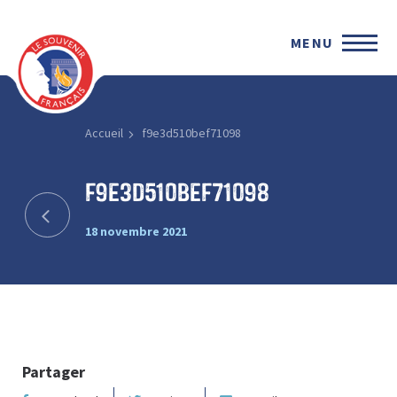
MENU
Accueil
f9e3d510bef71098
f9e3d510bef71098
18 novembre 2021
Partager