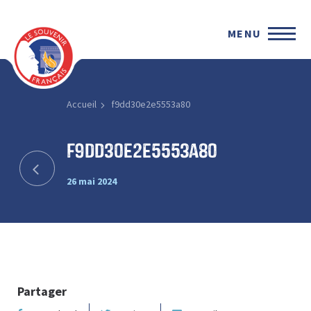
MENU
Accueil
f9dd30e2e5553a80
f9dd30e2e5553a80
26 mai 2024
Partager