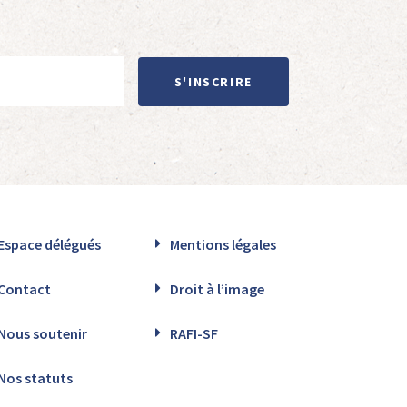
S'INSCRIRE
Espace délégués
Mentions légales
Contact
Droit à l’image
Nous soutenir
RAFI-SF
Nos statuts