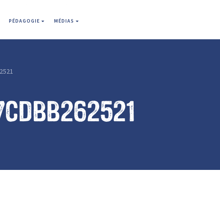
PÉDAGOGIE
MÉDIAS
2521
7cdbb262521