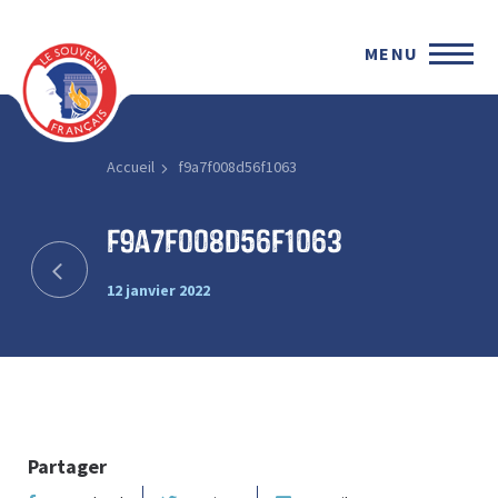
MENU
Accueil
f9a7f008d56f1063
f9a7f008d56f1063
12 janvier 2022
Partager