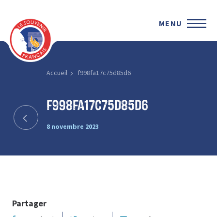
MENU
Accueil
f998fa17c75d85d6
f998fa17c75d85d6
8 novembre 2023
Partager