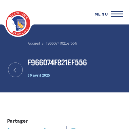
MENU
Accueil
f966074f821ef556
f966074f821ef556
30 avril 2025
Partager