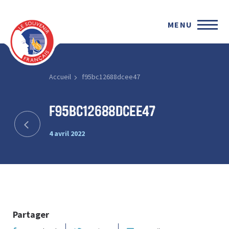
MENU
Accueil
f95bc12688dcee47
f95bc12688dcee47
4 avril 2022
Partager