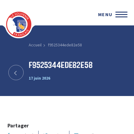
MENU
Accueil
f9525344ede82e58
f9525344ede82e58
17 juin 2026
Partager