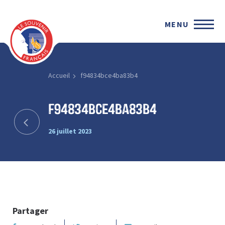
MENU
Accueil
f94834bce4ba83b4
f94834bce4ba83b4
26 juillet 2023
Partager