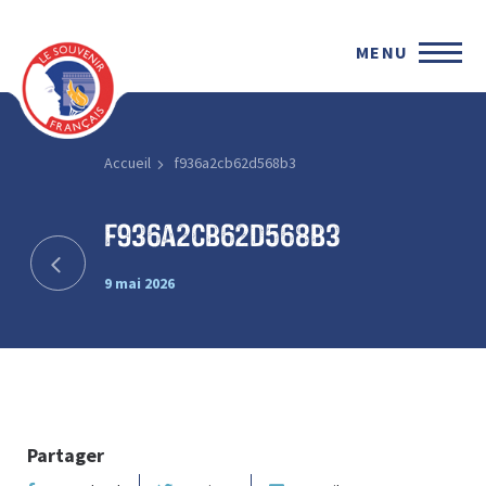
MENU
Accueil
f936a2cb62d568b3
f936a2cb62d568b3
9 mai 2026
Partager