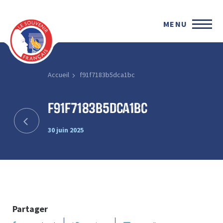
MENU
Accueil
f91f7183b5dca1bc
f91f7183b5dca1bc
30 juin 2025
Partager