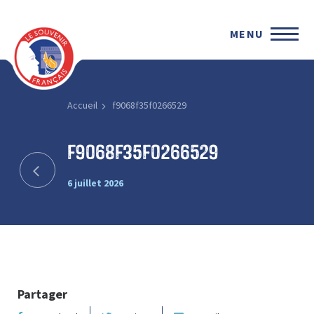
MENU
Accueil
f9068f35f0266529
f9068f35f0266529
6 juillet 2026
Partager