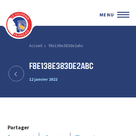
MENU
Accueil
f8e138e383de2abc
f8e138e383de2abc
12 janvier 2022
Partager