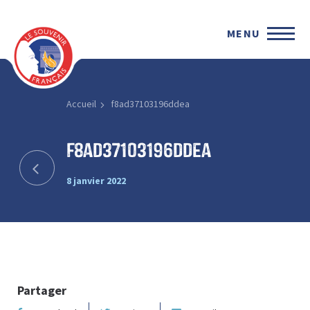
MENU
Accueil
f8ad37103196ddea
f8ad37103196ddea
8 janvier 2022
Partager