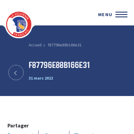
MENU
Accueil
f87796e88b166e31
f87796e88b166e31
31 mars 2022
Partager