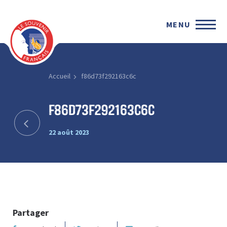
MENU
Accueil
f86d73f292163c6c
f86d73f292163c6c
22 août 2023
Partager