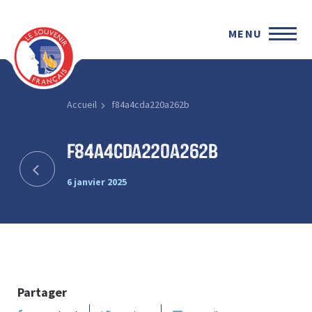
MENU
Accueil
f84a4cda220a262b
f84a4cda220a262b
6 janvier 2025
Partager