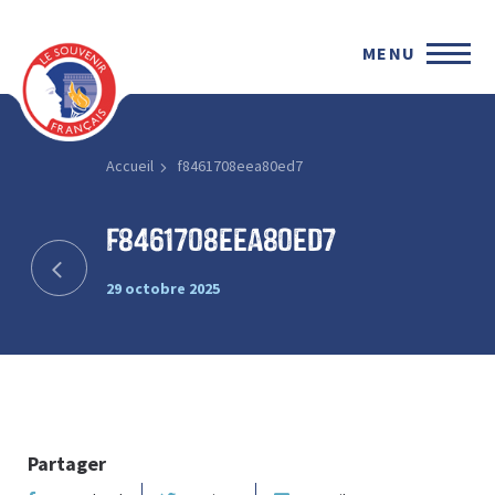
MENU
Accueil
f8461708eea80ed7
f8461708eea80ed7
29 octobre 2025
Partager