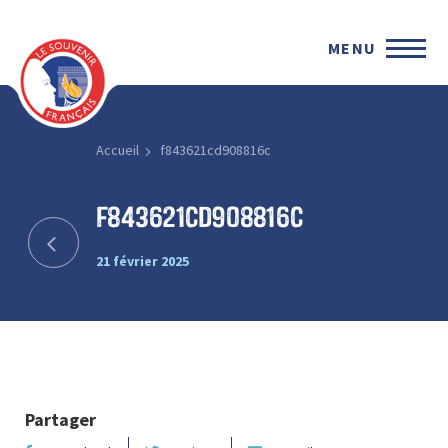
MENU
Accueil
f843621cd908816c
f843621cd908816c
21 février 2025
Partager