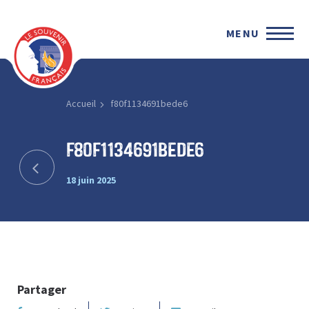
MENU
Accueil
f80f1134691bede6
f80f1134691bede6
18 juin 2025
Partager