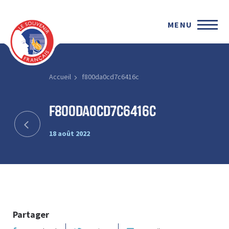
MENU
Accueil
f800da0cd7c6416c
f800da0cd7c6416c
18 août 2022
Partager