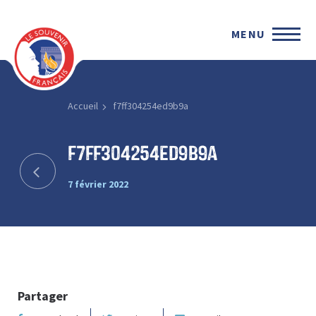
MENU
Accueil
f7ff304254ed9b9a
f7ff304254ed9b9a
7 février 2022
Partager