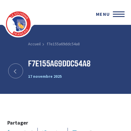
MENU
Accueil
f7e155a69ddc54a8
f7e155a69ddc54a8
17 novembre 2025
Partager