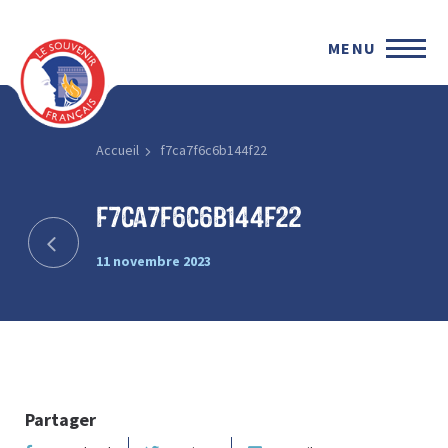
MENU
Accueil
f7ca7f6c6b144f22
f7ca7f6c6b144f22
11 novembre 2023
Partager