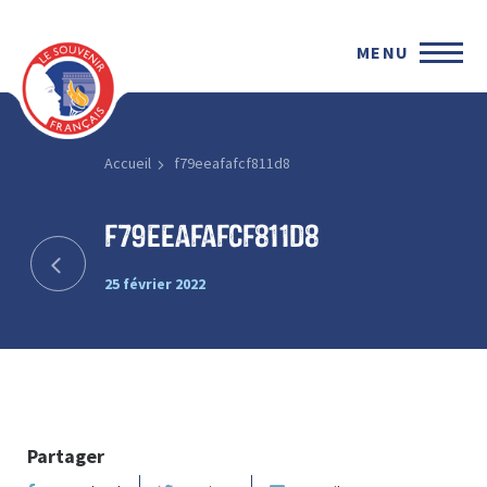
MENU
Accueil
f79eeafafcf811d8
f79eeafafcf811d8
25 février 2022
Partager