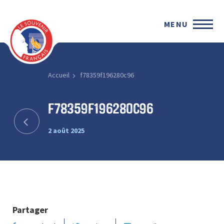
MENU
Accueil
f78359f196280c96
f78359f196280c96
2 août 2025
Partager