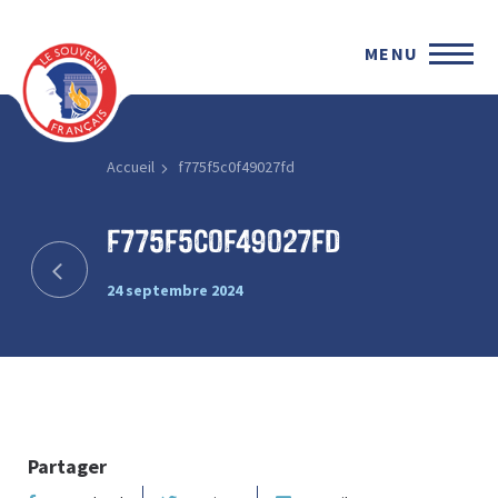
MENU
Accueil
f775f5c0f49027fd
f775f5c0f49027fd
24 septembre 2024
Partager