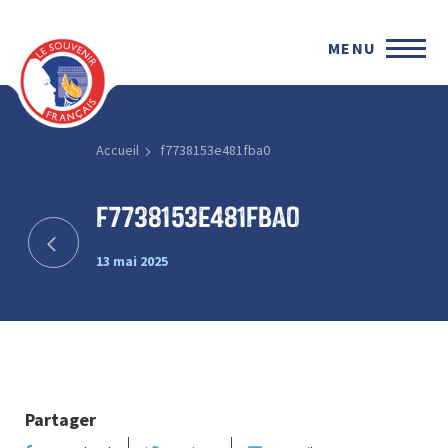
MENU
Accueil
f7738153e481fba0
f7738153e481fba0
13 mai 2025
Partager