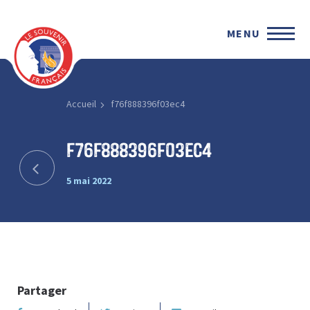
MENU
Accueil
f76f888396f03ec4
f76f888396f03ec4
5 mai 2022
Partager