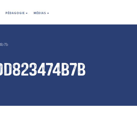
PÉDAGOGIE
MÉDIAS
4b7b
dd823474b7b