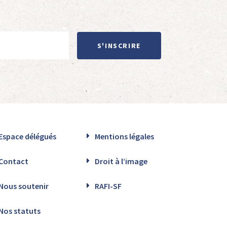
S'INSCRIRE
Espace délégués
Mentions légales
Contact
Droit à l’image
Nous soutenir
RAFI-SF
Nos statuts