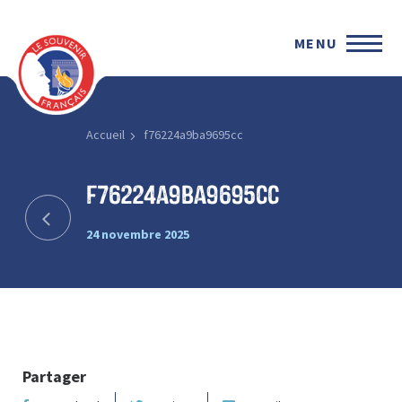
MENU
Accueil
f76224a9ba9695cc
f76224a9ba9695cc
24 novembre 2025
Partager