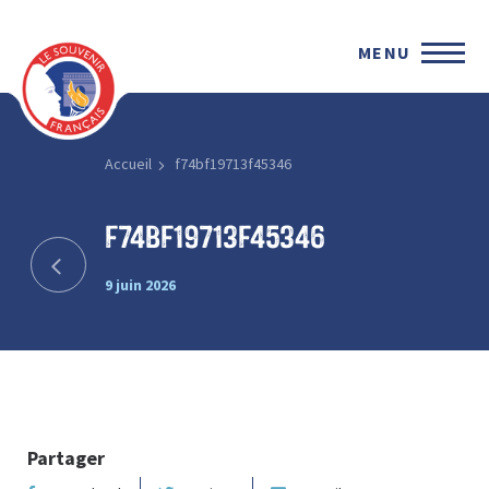
MENU
Accueil
f74bf19713f45346
f74bf19713f45346
9 juin 2026
Partager