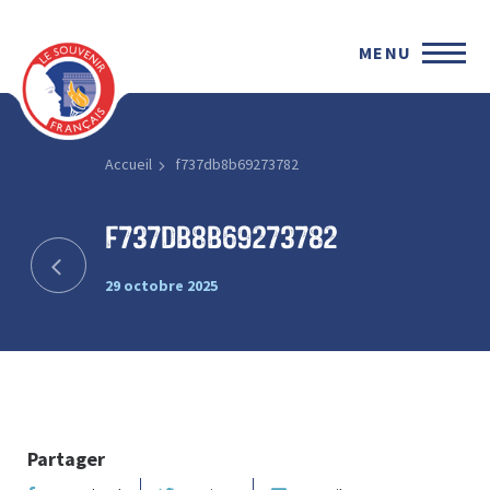
MENU
Accueil
f737db8b69273782
f737db8b69273782
29 octobre 2025
Partager