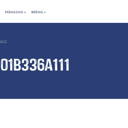
PÉDAGOGIE
MÉDIAS
a111
01b336a111