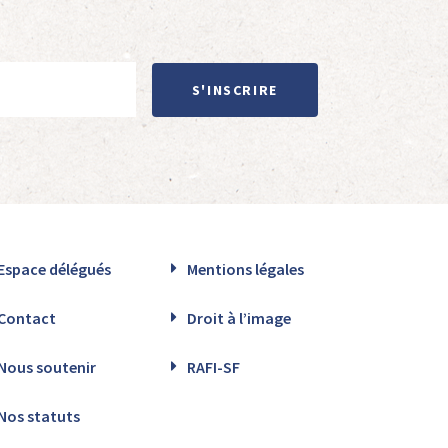
S'INSCRIRE
Espace délégués
Mentions légales
Contact
Droit à l’image
Nous soutenir
RAFI-SF
Nos statuts