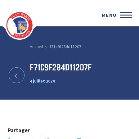
MENU
Accueil
f71c9f284d11207f
f71c9f284d11207f
4 juillet 2024
Partager