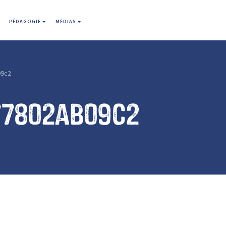
PÉDAGOGIE
MÉDIAS
09c2
77802ab09c2