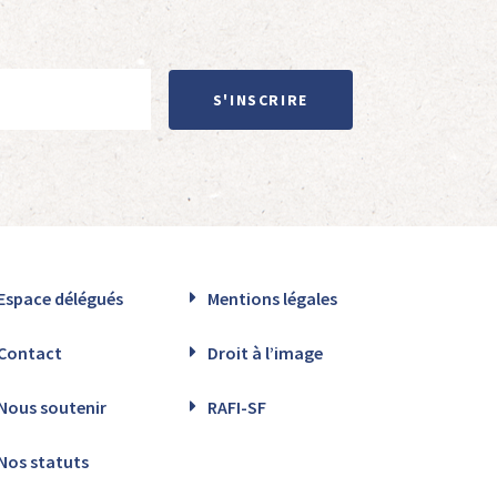
S'INSCRIRE
Espace délégués
Mentions légales
Contact
Droit à l’image
Nous soutenir
RAFI-SF
Nos statuts