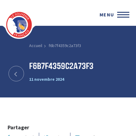
MENU
Accueil
f6b7f4359c2a73f3
f6b7f4359c2a73f3
11 novembre 2024
Partager